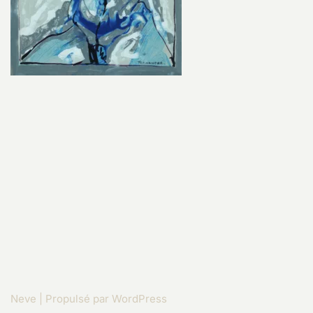
Neve
| Propulsé par
WordPress