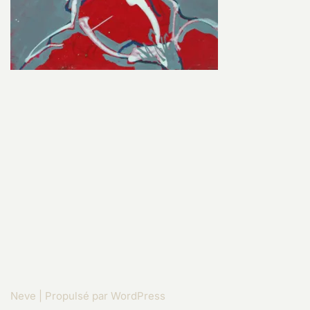
Neve
| Propulsé par
WordPress